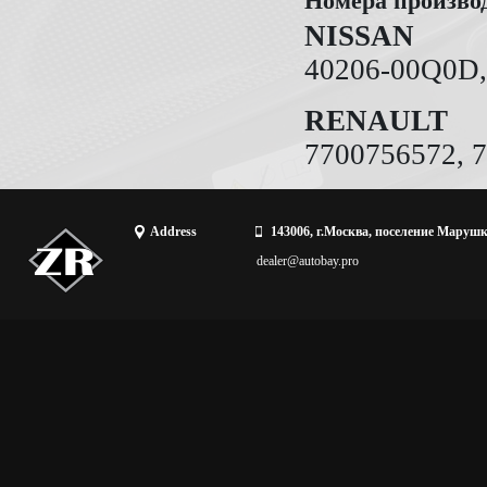
Номера произво
NISSAN
40206-00Q0D,
RENAULT
7700756572, 
Address
143006, г.Москва, поселение Марушк
dealer@autobay.pro